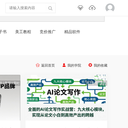
子书
美工教程
竞价推广
精品软件



返回首页
我的学院
我的收藏
共1章节1课时
共1章节1课时