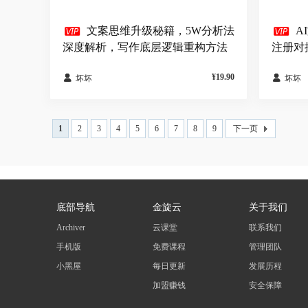


文案思维升级秘籍，5W分析法
A
深度解析，写作底层逻辑重构方法
注册对
¥19.90


坏坏
坏坏
1
2
3
4
5
6
7
8
9
下一页
底部导航
金旋云
关于我们
Archiver
云课堂
联系我们
手机版
免费课程
管理团队
小黑屋
每日更新
发展历程
加盟赚钱
安全保障