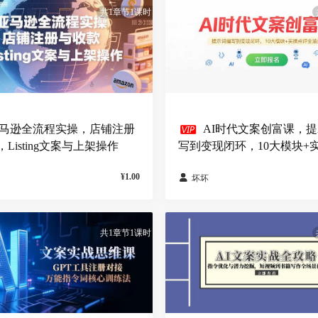
共1章节1课时

马逊全流程实操，店铺注册
AI时代文案创富课，
Listing文案与上架操作
写到变现闭环，10大模块+
全涵盖
¥1.00

坏坏
共1章节1课时