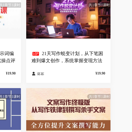
共1章节1课时
共1章节1课时

提示词编
21天写作蜕变计划，从下笔困
实操点评
难到爆文创作，系统掌握变现方法
论
¥19.90
¥19.90

坏坏
共1章节1课时
共1章节1课时