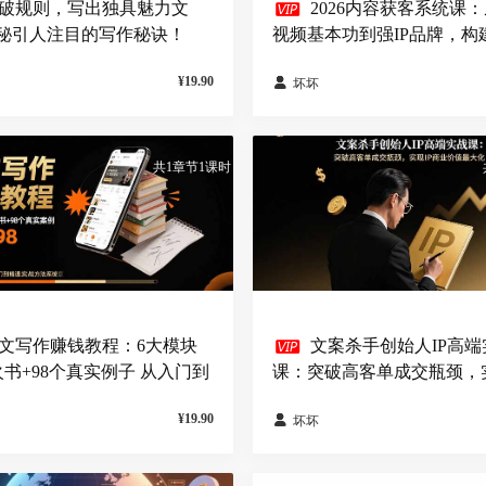

破规则，写出独具魅力文
2026内容获客系统课
秘引人注目的写作秘诀！
视频基本功到强IP品牌，构
双语字幕】
增长内容体系
¥19.90

坏坏
共1章节1课时

文写作赚钱教程：6大模块
文案杀手创始人IP高端
火书+98个真实例子 从入门到
课：突破高客单成交瓶颈，实
战方法
商业价值最大化
¥19.90

坏坏