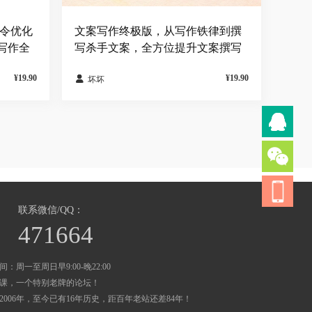
指令优化
文案写作终极版，从写作铁律到撰
写作全
写杀手文案，全方位提升文案撰写
能力
¥19.90
¥19.90

坏坏
联系微信/QQ：
471664
：周一至周日早9:00-晚22:00
课，一个特别老牌的论坛！
2006年，至今已有16年历史，距百年老站还差84年！