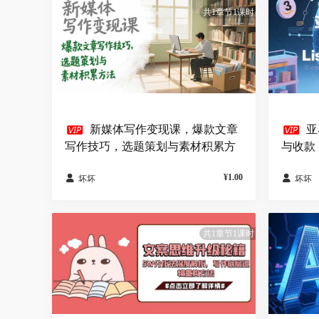
共1章节1课时


新媒体写作变现课，爆款文章
亚
写作技巧，选题策划与素材积累方
与收款，
法
¥1.00


坏坏
坏坏
共1章节1课时