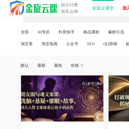
金旋云课堂
加入
全部
AI专区
抖音快手
精品课程
爆粉引流
淘宝客
淘宝电商
公众号
SEO
QQ营销
默认
最新
最热
价格


共1章节1课时