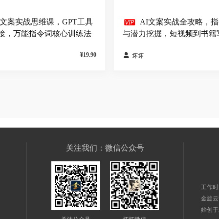

I文案实战思维课，GPT工具
AI文案实战全攻略，
接，万能指令词核心训练法
与潜力挖掘，短视频到书籍
场景覆盖
¥19.90

坏坏
关注我们：微信公众号
工作时间
金旋云
始创于