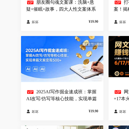


朋友圈勾魂文案课：洗脑+悬
打
疑+催眠+故事，四大人性文案体系
案！揭
让你不销而售
【原创
¥19.90


坏坏
坏坏
共1章节1课时


2025AI写作掘金速成班：掌握
网
AI改写/仿写等核心技能，实现单篇
+17本
文案变现500+
精通实
¥19.90


坏坏
坏坏