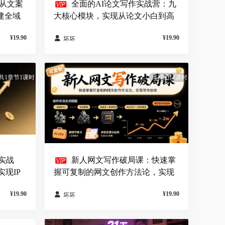

：从文案
全面的AI论文写作实战营：九
建全域
大核心模块，实现从论文小白到高
效产出的跨越
¥19.90
¥19.90

坏坏
共1章节1课时
共1章节1课时

实战
新人网文写作破局课：快速掌
现IP
握可复制的网文创作方法论，实现
写作创收
¥19.90
¥19.90

坏坏