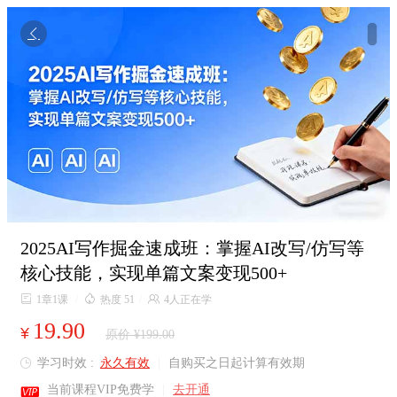

2025AI写作掘金速成班：掌握AI改写/仿写等
核心技能，实现单篇文案变现500+

1章1课
/

热度 51
/

4人正在学
19.90
¥
原价 ¥199.00
学习时效 :
永久有效
|
自购买之日起计算有效期


当前课程VIP免费学
|
去开通