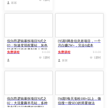
1课时

坏坏
倪尔昂逻辑暴拆项目N式之
[95期]网盘信息差项目，一个
03：快速变现权重站，灰色
月白赚2W+，完全0成本
技术手法操作暴利单人项目
¥ 0.00
¥ 0.00
免费课程
免费课程
玩法

1课时

1课时


坏坏
倪尔昂逻辑暴拆项目N式之
[94期]每天涨粉100+以上，微
02：大流量薅羊毛站，多种
信搜一搜SEO的简要做法
盈利手法闷声赚钱的网站