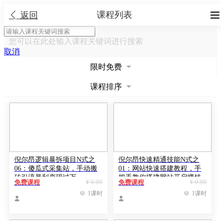
课程列表


返回
您可以在此处输入课程关键词进行搜索
取消
限时免费
课程排序
倪尔昂逻辑暴拆项目N式之
倪尔昂快速精通技能N式之
06：傻瓜式采集站，手动搬
01：网站快速搭建教程，手
砖引流暴利变现过万
把手教你搭建网站开启赚钱
¥ 0.00
¥ 0.00
免费课程
免费课程
之路

1课时

1课时

