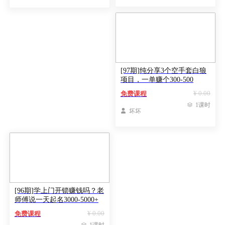
[97期]纯分享3个空手套白狼
项目，一单赚个300-500
¥ 0.00
免费课程

1课时

坏坏
[96期]学上门开锁赚钱吗？老
师傅说一天起名3000-5000+
¥ 0.00
免费课程
