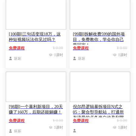
[100期]三句话变现18万，这
[99期]拆解收费599的国外项
种短视频玩法你见过吗？
目，免费教你，学会你自己
带回家！
¥ 0.00
¥ 0.00
免费课程
免费课程

1课时

1课时

坏坏

坏坏
[98期]一个暴利新项目，20天
倪尔昂逻辑暴拆项目N式之
赚了160万，后期还能躺赚！
05：聚合型导航站，打通所
有流量的必备半自动盈利网
¥ 0.00
¥ 0.00
免费课程
免费课程
站

1课时

1课时


坏坏