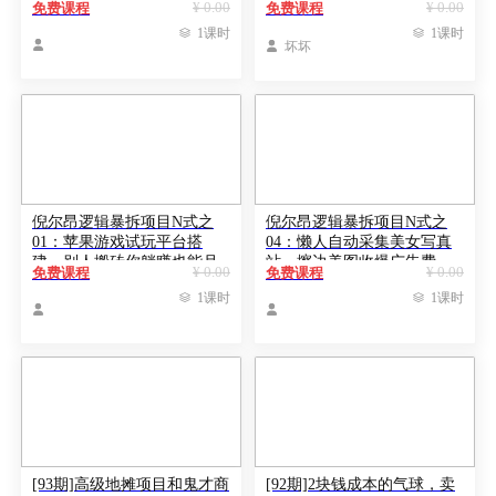
¥ 0.00
¥ 0.00
免费课程
免费课程

1课时

1课时


坏坏
倪尔昂逻辑暴拆项目N式之
倪尔昂逻辑暴拆项目N式之
01：苹果游戏试玩平台搭
04：懒人自动采集美女写真
建，别人搬砖你躺赚也能月
站，擦边美图收爆广告费
¥ 0.00
¥ 0.00
免费课程
免费课程
入过万

1课时

1课时


[93期]高级地摊项目和鬼才商
[92期]2块钱成本的气球，卖