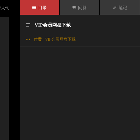

目录

问答

笔记
6
人气
VIP会员网盘下载

付费
VIP会员网盘下载