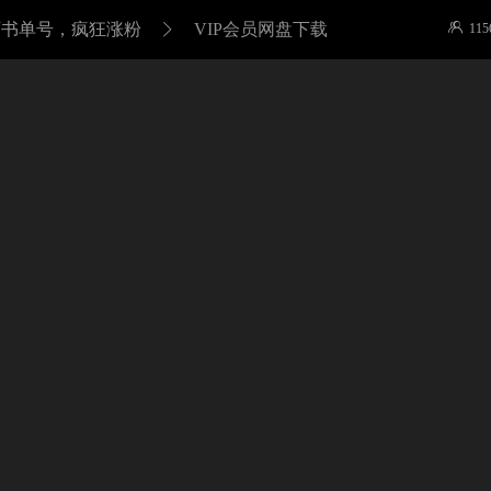
翻页书单号，疯狂涨粉
VIP会员网盘下载

115
