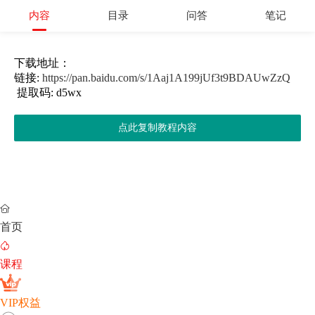
内容
目录
问答
笔记
下载地址：
链接:
https://pan.baidu.com/s/1Aaj1A199jUf3t9BDAUwZzQ
提取码: d5wx
点此复制教程内容

首页

课程
VIP权益