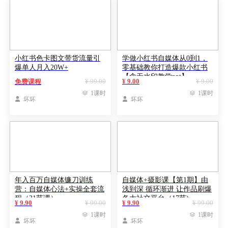
小红书色卡图文带货流量引
学做小红书自媒体从0到1，
爆单人月入20W+
零基础教你打造爆款小红书
【含无水印教学ppt】
¥ 99.00
¥ 9.00
¥ 9.00
免费课程

1课时

1课时

坏坏

坏坏
年入百万自媒体镰刀训练
自媒体+摄影课【第1期】由
营：自媒体心法+实操全套流
浅到深 循环渐进 让作品刷爆
程（31节课）
各大社交平台（17节)
¥ 9.90
¥ 99.00
¥ 9.90
¥ 99.00

1课时

1课时

坏坏

坏坏