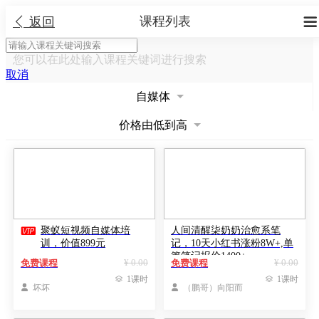
课程列表


返回
您可以在此处输入课程关键词进行搜索
取消
自媒体
价格由低到高

聚蚁短视频自媒体培
人间清醒柒奶奶治愈系笔
训，价值899元
记，10天小红书涨粉8W+,单
篇笔记报价1400+
¥ 0.00
¥ 0.00
免费课程
免费课程

1课时

1课时

坏坏

（鹏哥）向阳而