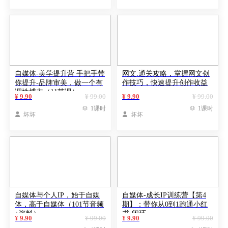
自媒体-美学提升营 手把手带
网文.通关攻略，掌握网文创
你提升-品牌审美，做一个有
作技巧，快速提升创作收益
调性博主（11节课）
¥ 9.90
¥ 99.00
¥ 9.90
¥ 99.00

1课时

1课时

坏坏

坏坏
自媒体与个人IP，始于自媒
自媒体-成长IP训练营【第4
体，高于自媒体（101节音频
期】：带你从0到1跑通小红
+资料）
书-闭环
¥ 9.90
¥ 99.00
¥ 9.90
¥ 99.00