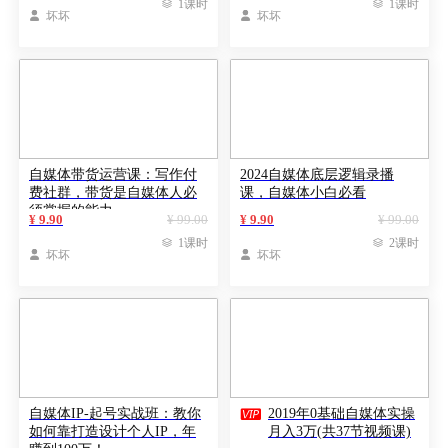

1课时

1课时

坏坏

坏坏
自媒体带货运营课：写作付
2024自媒体底层逻辑录播
费社群，带货是自媒体人必
课，自媒体小白必看
须掌握的能力
¥ 9.90
¥ 99.00
¥ 9.90
¥ 99.00

1课时

2课时

坏坏

坏坏

自媒体IP-起号实战班：教你
2019年0基础自媒体实操
如何靠打造设计个人IP，年
月入3万(共37节视频课)