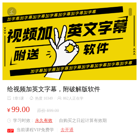

给视频加英文字幕，附破解版软件

1章1课
/

热度 10349
/

862人正在学
99.00
¥
原价 ¥99.00
学习时效 :
永久有效
|
自购买之日起计算有效期


当前课程VIP免费学
|
去开通