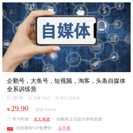

企鹅号，大鱼号，短视频，淘客，头条自媒体
全系训练营

1章1课
/

热度 10347
/

862人正在学
29.90
¥
原价 ¥29.90
学习时效 :
永久有效
|
自购买之日起计算有效期


当前课程VIP免费学
|
去开通