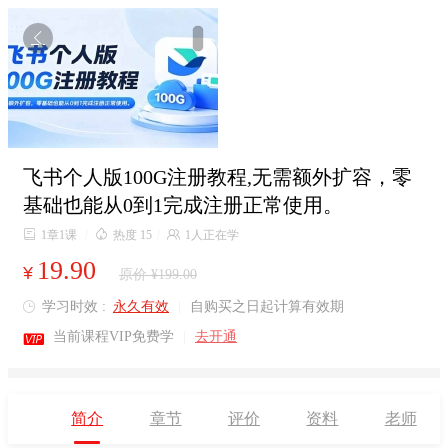

飞书个人版100G注册教程,无需额外扩容，零
基础也能从0到1完成注册正常使用。

1章1课
/

热度 15
/

1人正在学
19.90
¥
原价 ¥199.00
学习时效 :
永久有效
|
自购买之日起计算有效期


当前课程VIP免费学
|
去开通
简介
章节
评价
资料
老师