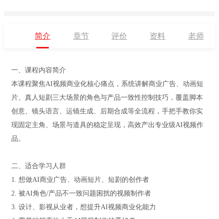
简介
章节
评价
资料
老师
一、课程内容简介
本课程聚焦AI视频商业化核心痛点，系统讲解商业广告、动画短
片、真人短剧三大场景的角色与产品一致性控制技巧，覆盖脚本
创意、镜头语言、运镜生成、后期合成等全流程，手把手教你实
现固定主角、场景与道具的稳定呈现，高效产出专业级AI视频作
品。
二、适合学习人群
1. 想做AI商业广告、动画短片、短剧的创作者
2. 被AI角色/产品不一致问题困扰的视频制作者
3. 设计、影视从业者，想提升AI视频商业化能力