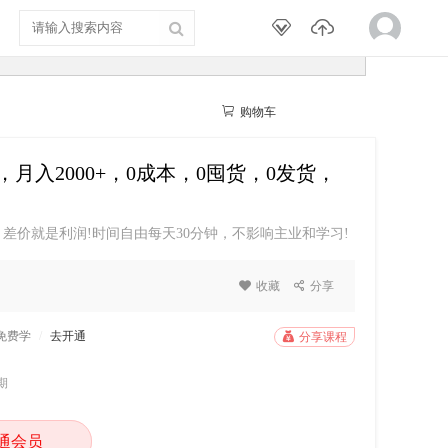


购物车
我的学院
月入2000+，0成本，0囤货，0发货，
差价就是利润!时间自由每天30分钟，不影响主业和学习!
台搞定!白嫖课程选品工具、瑕疵鉴别、价格判断......
程介绍“得物搬砖”是什么？简单来说，就是在得物平台

收藏

分享
件商品，得物的售价普遍比淘宝、拼多多、京东高。我们做
P免费学
/
去开通

分享课程
期
通会员