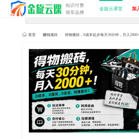
金旋云课堂
加入

首页
/
赚钱项目
/
得物搬砖，0成本起步每天30分钟，月入200