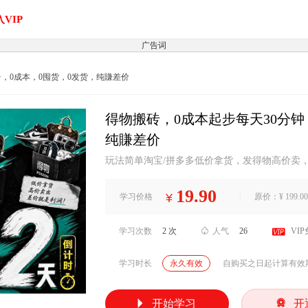
VIP
广告词
0+，0成本，0囤货，0发货，纯賺差价
得物搬砖，0成本起步每天30分钟，
纯賺差价
玩法简单淘宝/拼多多低价拿货，发得物高价卖，
交付省心只管下单寄到得物仓库，鉴定、发货全由平
等全套课程!低价拿货高价卖出差价就是利润!课
19.90
¥
学习价格
|
原价：¥ 199.00
做“无货源”倒卖。得物有正品鉴定背书，同一
的就是：低价...

学习次数
2 次

人气
26
VI
学习时长
永久有效
自购买之日起计算有效


开始学习
开