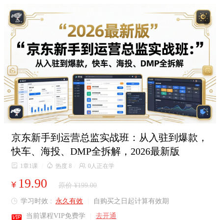

京东新手到运营总监实战班：从入驻到爆款，
快车、海投、DMP全拆解，2026最新版

1章1课
/

热度 8
/

0人正在学
19.90
¥
原价 ¥199.00
学习时效 :
永久有效
|
自购买之日起计算有效期


当前课程VIP免费学
|
去开通