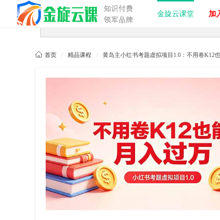
金旋云课堂
加入

首页
/
精品课程
/
黄岛主小红书考题虚拟项目1.0：不用卷K12