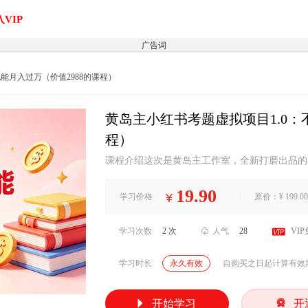
VIP
广告词
也能月入过万（价值2988的课程）
黄岛主小红书考题虚拟项目1.0：不
程）
课程介绍这次是黄岛主工作室，全新打磨出品的
赛道之一，因为赛道的品有很多，部分品带有蓝
证考试资料！说真的，我们为了这个考题项目足
19.90
¥
学习价格
|
原价：¥ 199.00
考题项目，这期间里我们积累了大量的考题赛道
也是我们工作室里发展较为稳定的自...

学习次数
2 次

人气
28
VI
学习时长
永久有效
自购买之日起计算有效


开始学习
开