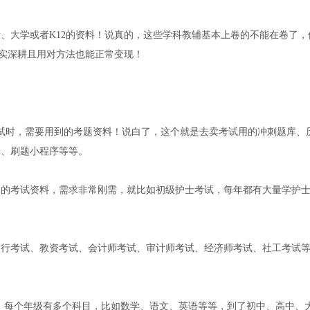
、大学或者K12的资料！说真的，这些学科教辅基本上卷的不能在卷了，
确实深耕且用对方法也能正常变现！
试时，需要用到的考题资料！说白了，这个就是去卖考试用的冲刺题库、
库、刷题小程序等等。
到的考试资料，需求非常刚需，就比如初级护士考试，每年都有大量学护
。
银行考试、教资考试、会计师考试、审计师考试、经济师考试、社工考试
级，每个年级有多个科目，比如数学、语文、英语等等，到了初中、高中、