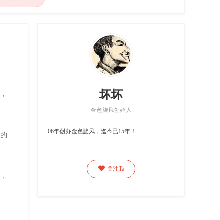
坏坏
多，
金色旋风创始人
06年创办金色旋风，迄今已15年！
量的

关注Ta
美，