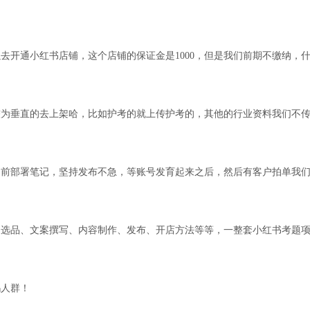
去开通小红书店铺，这个店铺的保证金是1000，但是我们前期不缴纳，
较为垂直的去上架哈，比如护考的就上传护考的，其他的行业资料我们不
提前部署笔记，坚持发布不急，等账号发育起来之后，然后有客户拍单我
题选品、文案撰写、内容制作、发布、开店方法等等，一整套小红书考题
妈人群！