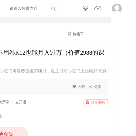


购物车
我的学院
用卷K12也能月入过万（价值2988的课
小红书考题赛道虚拟项目，也是目前小红书上比较好做的
海属性，且针对的是成年人的考题资料，也就是行业资格
足跑了一年之久，也在今年三月份带了一些人内测小红书

收藏

分享
实操经验，也带出了很多考题赛道的优秀学员！并且，这
P免费学
/
去开通

分享课程
期
通会员