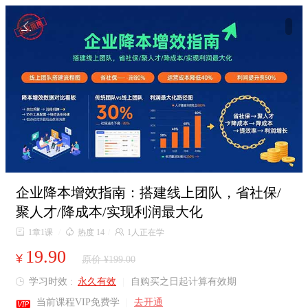

企业降本增效指南：搭建线上团队，省社保/
聚人才/降成本/实现利润最大化

1章1课
/

热度 14
/

1人正在学
19.90
¥
原价 ¥199.00
学习时效 :
永久有效
|
自购买之日起计算有效期


当前课程VIP免费学
|
去开通