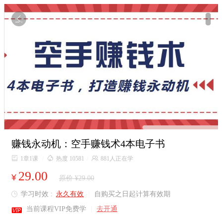

赚钱永动机：空手赚钱术4本电子书

1章1课
/

热度 10581
/

881人正在学
29.00
¥
原价 ¥29.00
学习时效 :
永久有效
|
自购买之日起计算有效期


当前课程VIP免费学
|
去开通