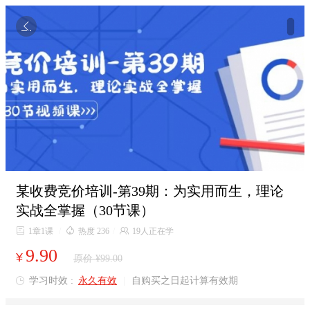

某收费竞价培训-第39期：为实用而生，理论
实战全掌握（30节课）

1章1课
/

热度 236
/

19人正在学
9.90
¥
原价 ¥99.00
学习时效 :
永久有效
|
自购买之日起计算有效期
