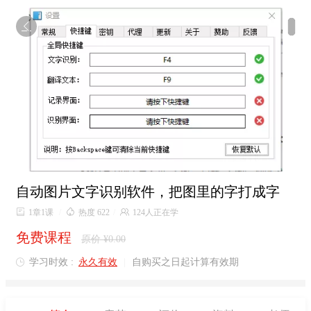

自动图片文字识别软件，把图里的字打成字

1章1课
/

热度 622
/

124人正在学
免费课程
原价 ¥0.00
学习时效 :
永久有效
|
自购买之日起计算有效期
