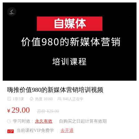

嗨推价值980的新媒体营销培训视频

1章1课
/

热度 10160
/

846人正在学
29.00
¥
原价 ¥29.00
学习时效 :
永久有效
|
自购买之日起计算有效期


当前课程VIP免费学
|
去开通