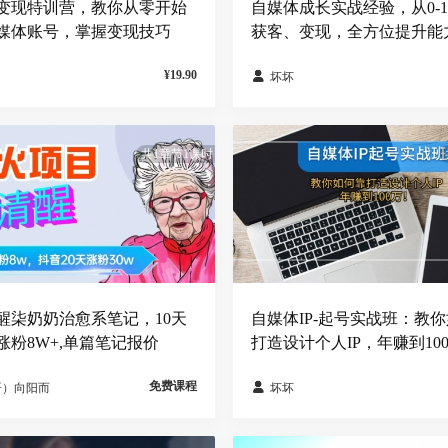
变现特训营，教你从零开始
自媒体成长实战经验，从0-
媒体账号，掌握变现技巧
获客、变现，全方位提升能
¥19.90

坏坏
共1章节1课时
醒柒奶奶治愈系笔记，10天
自媒体IP-起号实战班：教
涨粉8W+,单篇笔记报价
打造设计个人IP，年赚到10
免费课程

哥）向阳而
坏坏