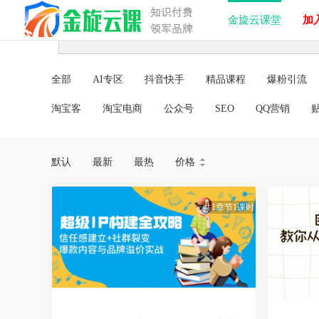
金旋云课堂
加入
全部
AI专区
抖音快手
精品课程
爆粉引流
淘宝客
淘宝电商
公众号
SEO
QQ营销
默认
最新
最热
价格


共1章节1课时