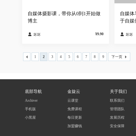
自媒体摄影课，带你从0到1开始做
自媒体
博主
于自媒
¥9.90


坏坏
坏坏
1
2
3
4
5
6
7
8
9
下一页
底部导航
金旋云
关于我们
Archiver
云课堂
联系我们
手机版
免费课程
管理团队
小黑屋
每日更新
发展历程
加盟赚钱
安全保障