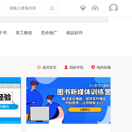
子书
美工教程
竞价推广
精品软件



返回首页
我的学院
我的收藏
共1章节1课时
共1章节1课时