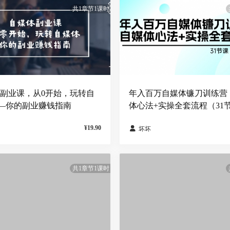
共1章节1课时
-副业课，从0开始，玩转自
年入百万自媒体镰刀训练营
—你的副业赚钱指南
体心法+实操全套流程（31
¥19.90

坏坏
共1章节1课时