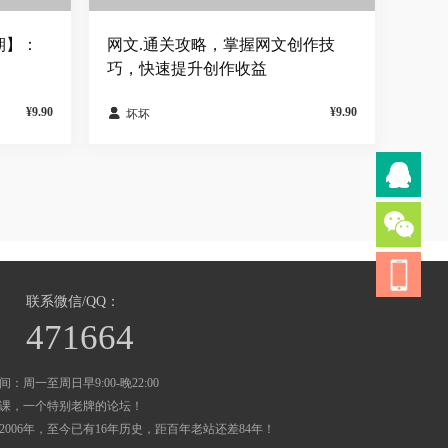
期】：
网文.通关攻略，掌握网文创作技
巧，快速提升创作收益
¥9.90
¥9.90

坏坏
联系微信/QQ：
471664
：周一至周日早9:00-晚22:00
课，一个特别老牌的论坛！
2006年，至今已有16年历史，距百年老站还差84年！