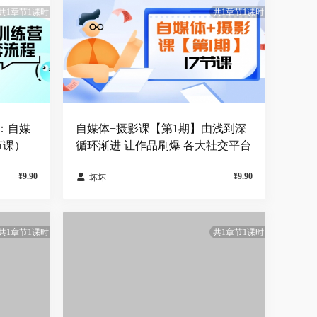
共1章节1课时
共1章节1课时
：自媒
自媒体+摄影课【第1期】由浅到深
节课）
循环渐进 让作品刷爆 各大社交平台
（17节)
¥9.90
¥9.90

坏坏
共1章节1课时
共1章节1课时