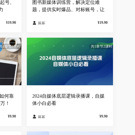
1起号、
图书新媒体训练营，解决定位难
力
题，提供实时爆品、对标账号，让
你轻松入门
¥19.90
¥19.90

坏坏
共1章节1课时
共1章节2课时
你如何靠
2024自媒体底层逻辑录播课，自媒
0万！
体小白必看
¥9.90
¥9.90

坏坏