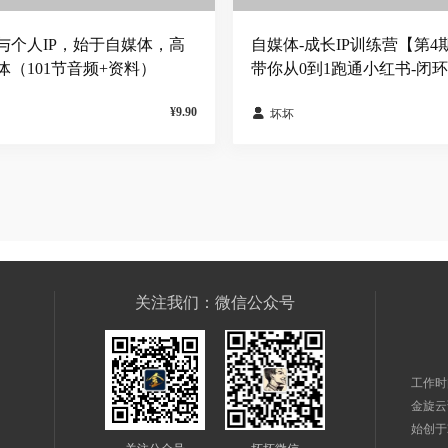
与个人IP，始于自媒体，高
自媒体-成长IP训练营【第4
体（101节音频+资料）
带你从0到1跑通小红书-闭环
¥9.90

坏坏
关注我们：微信公众号
工作时间
金旋云
始创于