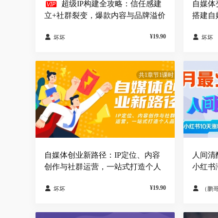

超级IP构建全攻略：信任感建
自媒体
立+社群裂变，爆款内容与品牌溢价
搭建自
实战
¥19.90


坏坏
坏坏
共1章节1课时
自媒体创业新路径：IP定位、内容
人间清
创作与社群运营，一站式打造个人
小红书
品牌
1400+
¥19.90


坏坏
（鹏