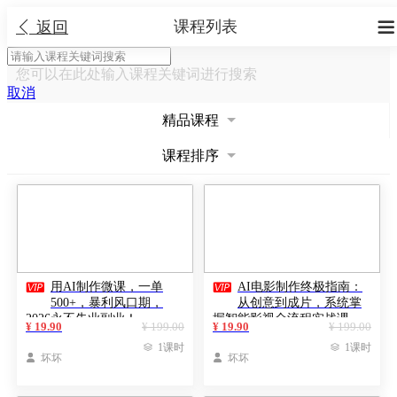
课程列表


返回
您可以在此处输入课程关键词进行搜索
取消
精品课程
课程排序


用AI制作微课，一单
AI电影制作终极指南：
500+，暴利风口期，
从创意到成片，系统掌
2026永不失业副业！
握智能影视全流程实战课
¥ 19.90
¥ 199.00
¥ 19.90
¥ 199.00
（中英字幕）

1课时

1课时

坏坏

坏坏