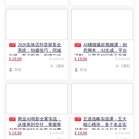


2026实体店抖音获客全
AI橘猫爆款视频课：创
系统：拍摄技巧，同城
意脚本，AI生成，平台
引爆，客户裂变，构建自动
适配，从零开始打造千万播
¥ 19.90
¥ 199.00
¥ 19.90
¥ 199.00
获客引擎
放萌宠账号

1课时

1课时

坏坏

坏坏


商业AI电影全案实战：
五道战略实战课：五大
从接单到交付，掌握将
核心模块，多个名企实
创意可靠地转化为客户付费
战案例，助力企业与个人实
¥ 19.90
¥ 199.00
¥ 19.90
¥ 199.00
成果的全套方法论
现持续增长