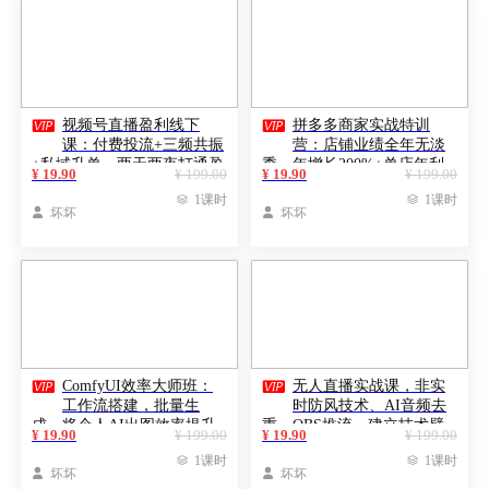


视频号直播盈利线下
拼多多商家实战特训
课：付费投流+三频共振
营：店铺业绩全年无淡
+私域升单，两天两夜打通盈
季，年增长200%+单店年利
¥ 19.90
¥ 199.00
¥ 19.90
¥ 199.00
利闭环，月利润5-15万
润突破百万(26年1月更新)

1课时

1课时

坏坏

坏坏


ComfyUI效率大师班：
无人直播实战课，非实
工作流搭建，批量生
时防风技术、AI音频去
成，将个人AI出图效率提升
重、OBS推流，建立技术壁
¥ 19.90
¥ 199.00
¥ 19.90
¥ 199.00
5-10倍，月接单收入1-3万
垒，月入5w+（更新2026）

1课时

1课时

坏坏

坏坏