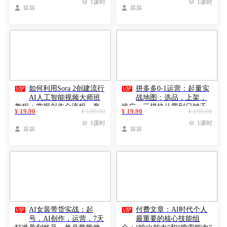

1课时

1课时

坏坏

坏坏


如何利用Sora 2创建流行
拼多多0-1运营：起量实
AI人工智能视频大师班
战地图：选品，上架，
教程：掌握创作全流程，产
推广，三模块从零到日销千
¥ 19.90
¥ 199.00
¥ 19.90
¥ 199.00
出百万播放内容
单

1课时

1课时

坏坏

坏坏


AI女装带货实战：起
付费文章：AI时代个人
号，AI创作，运营，7天
最重要的核心技能组